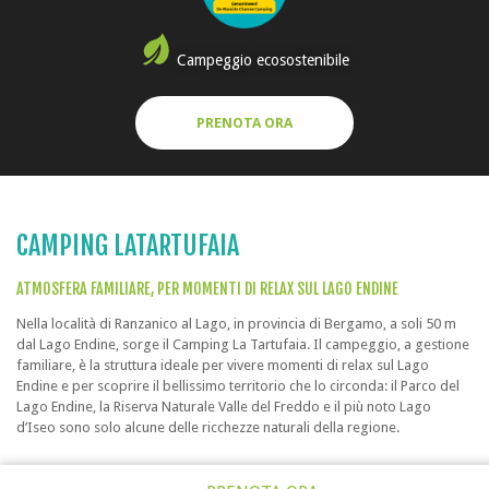
Campeggio ecosostenibile
PRENOTA ORA
CAMPING LATARTUFAIA
ATMOSFERA FAMILIARE, PER MOMENTI DI RELAX SUL LAGO ENDINE
Nella località di Ranzanico al Lago, in provincia di Bergamo, a soli 50 m
dal Lago Endine, sorge il Camping La Tartufaia. Il campeggio, a gestione
familiare, è la struttura ideale per vivere momenti di relax sul Lago
Endine e per scoprire il bellissimo territorio che lo circonda: il Parco del
Lago Endine, la Riserva Naturale Valle del Freddo e il più noto Lago
d’Iseo sono solo alcune delle ricchezze naturali della regione.
All’interno del campeggio, ideale per famiglie con bambini, i