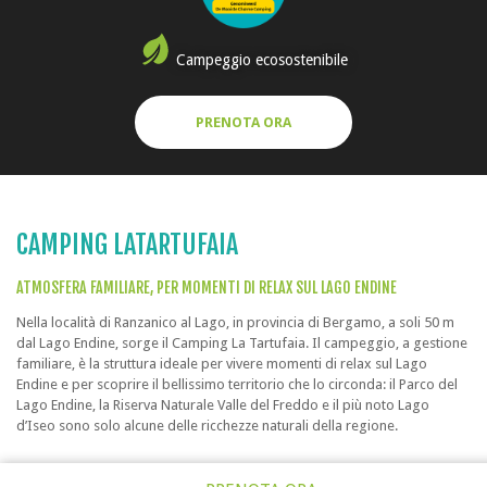
Campeggio ecosostenibile
PRENOTA ORA
CAMPING LATARTUFAIA
ATMOSFERA FAMILIARE, PER MOMENTI DI RELAX SUL LAGO ENDINE
Nella località di Ranzanico al Lago, in provincia di Bergamo, a soli 50 m
dal Lago Endine, sorge il Camping La Tartufaia. Il campeggio, a gestione
familiare, è la struttura ideale per vivere momenti di relax sul Lago
Endine e per scoprire il bellissimo territorio che lo circonda: il Parco del
Lago Endine, la Riserva Naturale Valle del Freddo e il più noto Lago
d’Iseo sono solo alcune delle ricchezze naturali della regione.
All’interno del campeggio, ideale per famiglie con bambini, i