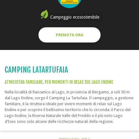
Campeggio ecosostenibile
PRENOTA ORA
CAMPING LATARTUFAIA
ATMOSFERA FAMILIARE, PER MOMENTI DI RELAX SUL LAGO ENDINE
Nella località di Ranzanico al Lago, in provincia di Bergamo, a soli 50 m
dal Lago Endine, sorge il Camping La Tartufaia. Il campeggio, a gestione
familiare, è la struttura ideale per vivere momenti di relax sul Lago
Endine e per scoprire il bellissimo territorio che lo circonda: il Parco del
Lago Endine, la Riserva Naturale Valle del Freddo e il più noto Lago
d’Iseo sono solo alcune delle ricchezze naturali della regione.
All’interno del campeggio, ideale per famiglie con bambini, i